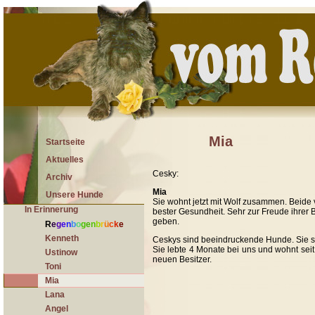
Mia
Startseite
Aktuelles
Cesky:
Archiv
Mia
Unsere Hunde
Sie wohnt jetzt mit Wolf zusammen. Beide 
In Erinnerung
bester Gesundheit. Sehr zur Freude ihrer B
geben.
R
e
g
e
n
b
o
g
e
n
b
r
ü
c
k
e
Kenneth
Ceskys sind beeindruckende Hunde. Sie si
Sie lebte 4 Monate bei uns und wohnt seit 
Ustinow
neuen Besitzer.
Toni
Mia
Lana
Angel